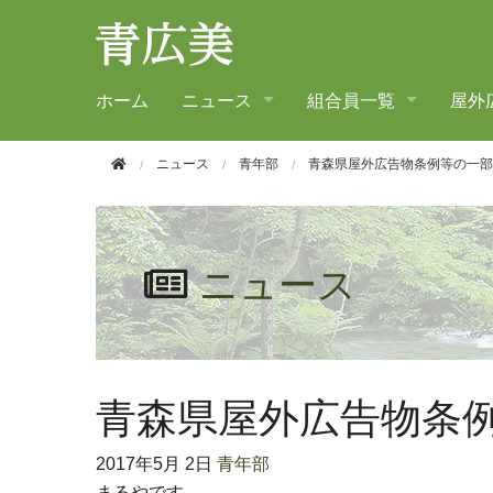
このページの本文へ移動
ホーム
ニュース
組合員一覧
屋外
ニュース
青年部
青森県屋外広告物条例等の一部
ニュース
青森県屋外広告物条
2017年
5月 2日
青年部
まるやです。