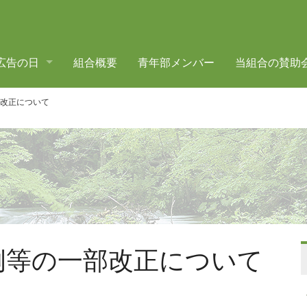
広告の日
組合概要
青年部メンバー
当組合の賛助
改正について
例等の一部改正について