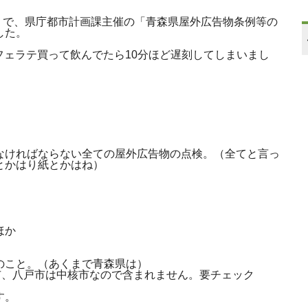
森）で、県庁都市計画課主催の「青森県屋外広告物条例等の
した。
カフェラテ買って飲んでたら10分ほど遅刻してしまいまし
なければならない全ての屋外広告物の点検。（全てと言っ
とかはり紙とかはね）
ほか
のこと。（あくまで青森県は）
市、八戸市は中核市なので含まれません。要チェック
す。