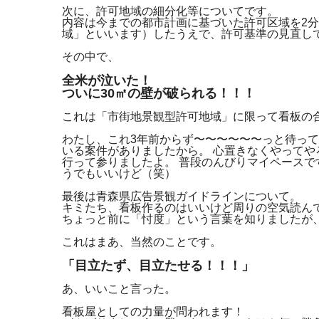
次に、許可地域の細分化等についてです。
内容は今までの都市計画に基づいた許可区域を2
域」といいます）したうえで、許可基準の見直し
その中で、
全米が泣いた！
ついに30㎡の壁が破られる！！！
これは「市街地景観型許可地域」に限って看板の合
わたし、これ3年前からず〜〜〜〜〜〜っと待って
いる案件がありましたから。 心置きなくやって
行って参りましたよ。 普段のんびりマイペース
うでもいいけど（笑）
最後は青森県広告景観ガイドラインについて。
キミたち、看板作るのはいいけど周りの空気読ん
ちょっと前に「忖度」という言葉を知りましたが
これはまあ、当然のことです。
「目立たず、目立たせる！！！」
あ、いいこと言った。
看板屋としての力量が問われます！