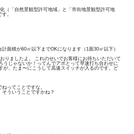
分化（「自然景観型許可地域」と「市街地景観型許可地
です。
計面積が60㎡以下までOKになります（1面30㎡以下）
おりましたよ。 これのせいでお客様にお待ちいただいて
やろうじゃないか！ってんでアポとって早速打ち合わせに
ですが、たま〜にこうして高速スイッチが入るのです。ど
でねってことですな。
、そういうことですかね？