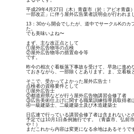
平成29年4月27日（木）青森市（於：アピオ青
一部改正」に伴う屋外広告業者説明会が行われま
13：30から開会でしたが、道中でサークルKの
た。
でも美味いよね〜
まず、主な改正点として
①屋外広告物等の点検
②屋外広告物等の措置命令等
です。
昨今の相次ぐ看板落下事故を受けて、早急に進め
ておきながら、一部除くとあります。ま、立看板
そこで、受かってよかった屋外広告士！
点検者の資格要件として
①屋外広告士
②都道府県などが行う屋外広告物講習会修了者
③広告美術仕上げに関する職業訓練指導員取得者
④一級建築士、二級建築士及び木造建築士
日広連で行っている講習会修了者は含まれないと
予定では10月1日条例施行です。（青森市、弘前
や！）
まだこれから内容は変更になる余地はあるそうで