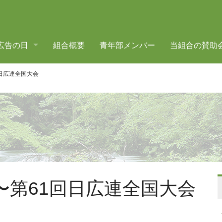
広告の日
組合概要
青年部メンバー
当組合の賛助
回日広連全国大会
事〜第61回日広連全国大会