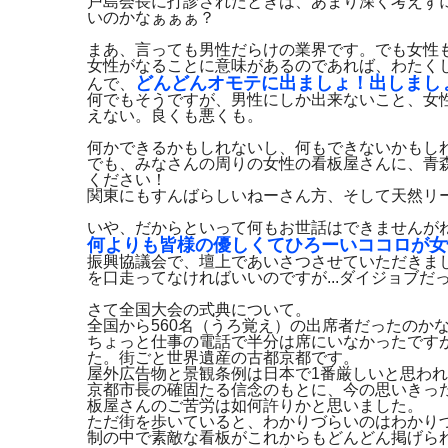
戸島会長に打診されたときは、あまり深く考えずに、
いのかなぁぁぁ？
まあ、言っても男性だらけの業界です。でも女性
女性がなることに意味があるのであれば、わたく
どんどんオモテに出ましょ！出しまし
んで、
何でもそうですが、男性にしか出来ないこと、女
えない。良くも悪くも。
何かできるかもしれないし、何もできないかもし
でも、みなさんの周りの女性の看板屋さんに、青
ください！
関東にもすんばらしいねーさん方、そして天然リ
いや、だからといって何もお世話はできませんが
何よりも皆様の優しくてひろーいココロが女
振興協議会で、壇上であいさつさせていただきま
を口走ってなければいいのですが...ダイジョブだ
さて全国大会の式典について。
全国から560名（うろ覚え）の出席者だったのか
ちょっと仕事の電話で半分は席にいなかったです
た。街ごと世界遺産の古都京都です。
屋外広告物と景観条例は日本で1番厳しいと思わ
京都市長の確固たる信念のもとに、今の思いきっ
板屋さんのご苦労は如何許りかと思いました。
ただ街を歩いていると、わかりづらいのはわかり
制の中で素敵な看板がこれからもどんどん掲げら