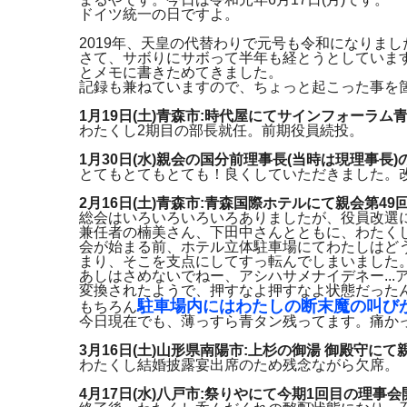
ドイツ統一の日ですよ。
2019年、天皇の代替わりで元号も令和になりま
さて、サボりにサボって半年も経とうとしていま
とメモに書きためてきました。
記録も兼ねていますので、ちょっと起こった事を
1月19日(土)青森市:時代屋にてサインフォーラ
わたくし2期目の部長就任。前期役員続投。
1月30日(水)親会の国分前理事長(当時は現理事長)
とてもとてもとても！良くしていただきました。
2月16日(土)青森市:青森国際ホテルにて親会第4
総会はいろいろいろいろありましたが、役員改選
兼任者の楠美さん、下田中さんとともに、わたく
会が始まる前、ホテル立体駐車場にてわたしはど
まり、そこを支点にしてすっ転んでしまいました
あしはさめないでねー、アシハサメナイデネー..
変換されたようで、押すなよ押すなよ状態だった
駐車場内にはわたしの断末魔の叫び
もちろん
今日現在でも、薄っすら青タン残ってます。痛かっ
3月16日(土)山形県南陽市:上杉の御湯 御殿守に
わたくし結婚披露宴出席のため残念ながら欠席。
4月17日(水)八戸市:祭りやにて今期1回目の理事