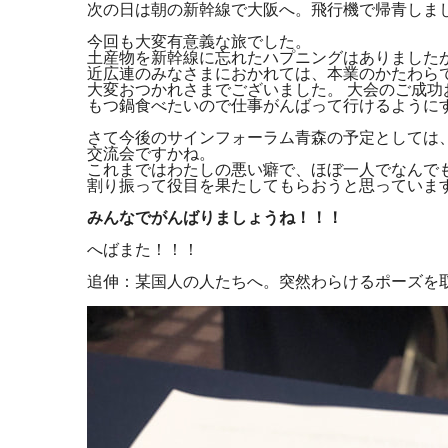
次の日は朝の新幹線で大阪へ。飛行機で帰青しま
今回も大変有意義な旅でした。
土産物を新幹線に忘れたハプニングはありました
近広連のみなさまにおかれては、本業のかたわら
大変おつかれさまでございました。 大会のご成
もつ鍋食べたいので仕事がんばって行けるように
さて今後のサインフォーラム青森の予定としては
交流会ですかね。
これまではわたしの悪い癖で、ほぼ一人でなんで
割り振って役目を果たしてもらおうと思っていま
みんなでがんばりましょうね！！！
へばまた！！！
追伸：某国人の人たちへ。突然わらけるポーズを