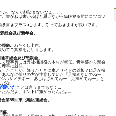
したが、なんか馴染まないなぁ。。。
す。書かねば書かねばと思いながら毎晩寝る前にコツコツ
箇条書きプラスαします。断っておきますが長いです。
ム青森総会及び新年会。
の葬儀。
わたくし出席。
改めてご冥福をお祈りします。
9回通常総会及び懇親会。
にて理事長には弊社相談役の木村が就任。青年部から親会
し理事に就任。
うしたことか、降りたときに車とサイドの鉄板？に足が挟
。あんなに係りの方が注意していた「足挟めないでねー、
.アシハサメテネー、あしはさめてねー、足挟めてねー」と
んだな。
が響いた
ことは言うまでもなく...
たんだよ、ホントに痛かったんだよ...
て親会第59回東北地区連総会。
会開催。