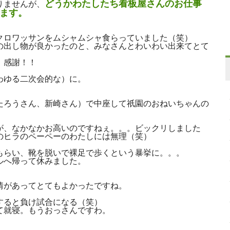
どうかわたしたち看板屋さんのお仕事
りませんが、
ます。
クロワッサンをムシャムシャ食らっていました（笑）
の出し物が良かったのと、みなさんとわいわい出来てとて
！感謝！！
わゆる二次会的な）に。
たろうさん、新崎さん）で中座して祇園のおねいちゃんの
が、なかなかお高いのですねぇ。。。ビックリしました
のヒラのペーペーのわたしには無理（笑）
もらい、靴を脱いで裸足で歩くという暴挙に。。。
ルへ帰って休みました。
情があってとてもよかったですね。
すると負け試合になる（笑）
て就寝。もうおっさんですわ。