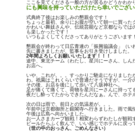
ここを見てくださる一般の方が居るかどうかわか
にも興味を持っていただけたら幸いでござい
式典終了後はお楽しみの懇親会です！
ちょっと最初、余りにお腹が空いて朝一に買った
かわいい舞妓さんや、伝統芸能など京都ならでは
も楽しかったです！
いつもよくしてくださってありがとうございます
懇親会が終わって日広青連の「振興協議会」（い
先に書きましたが、監事をお引き受けしました。
2年間よろしくお願いいたします！！！
途中、東北チーム（わたし、星川にーさん、しん
お店へ。
いや、これが。。。すっかりご馳走になりました
わ。祇園はこれくらいで普通だそうですが、一介
その後、お店を後にして歩いて八坂神社へ。
足が痛くて痛くて、荷物を星川にーさんに持って
夜だし酔ってたからできたんだなぁ。んで、ホテ
次の日は雨で、前日との気温差が。。。
午前中は京都御所と銀閣寺へ行きました。雨で風
午後は広島へ向かいました。
お一人さまカープ観戦！相変わらずわたしが観戦
ビールたらふく飲んで、いい感じでホテルに戻っ
（世の中のおっさん、ごめんなさい）