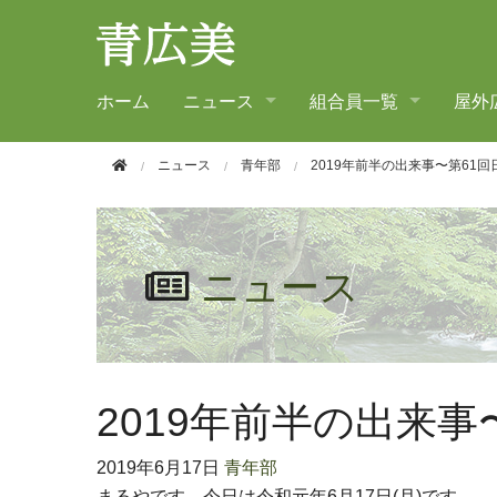
このページの本文へ移動
ホーム
ニュース
組合員一覧
屋外
ニュース
青年部
2019年前半の出来事〜第61
ニュース
2019年前半の出来
2019年
6月17日
青年部
まるやです。今日は令和元年6月17日(月)です。