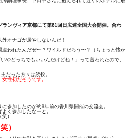
石澤副理事長、下田中さんに抱えられて近くのホテルに放
テルグランヴィア京都にて第61回日広連全国大会開催。合わ
以外オナゴが居やしないんだ！
間違われたんだぜ〜？ワイルドだろう〜？（ちょっと懐か
ら「いやどっちでもいいんだけどね！」って言われたので、
、主だった方々は続投。
。女性初だそうです。
りに参加したのが約8年前の香川県開催の交流会。
ばよく参加したなーと。
（笑）
（笑）