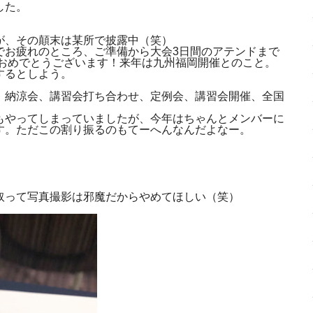
した。
が、その顛末は某所で披露中（笑）
でお疲れのところ、ご準備から大会3日間のアテンドまで
功おめでとうございます！来年は九州福岡開催とのこと。
するとしよう。
、納涼会、講習会打ち合わせ、定例会、講習会開催、全国
もやってしまっていましたが、今年はちゃんとメンバーに
す。ただこの割り振るのもてーへんなんだよなー。
取って写真撮影は邪魔だからやめてほしい（笑）