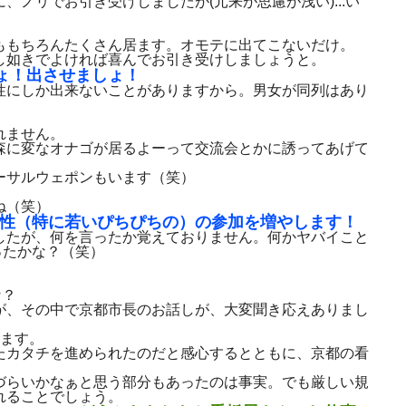
ノリでお引き受けしましたが(元来が思慮が浅い)...い
ももちろんたくさん居ます。オモテに出てこないだけ。
し如きでよければ喜んでお引き受けしましょうと。
ょ！出させましょ！
性にしか出来ないことがありますから。男女が同列はあり
れません。
森に変なオナゴが居るよーって交流会とかに誘ってあげて
ーサルウェポンもいます（笑）
ね（笑）
性（特に若いぴちぴちの）の参加を増やします！
したが、何を言ったか覚えておりません。何かヤバイこと
ったかな？（笑）
な？
が、その中で京都市長のお話しが、大変聞き応えありまし
れます。
たカタチを進められたのだと感心するとともに、京都の看
づらいかなぁと思う部分もあったのは事実。でも厳しい規
れることでしょう。