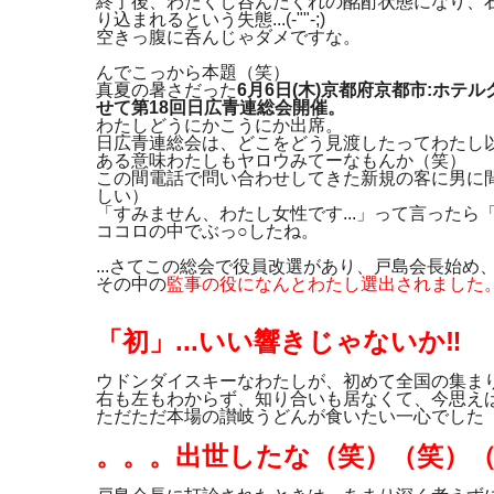
終了後、わたくし呑んだくれの酩酊状態になり、
り込まれるという失態...(-""-;)
空きっ腹に呑んじゃダメですな。
んでこっから本題（笑）
真夏の暑さだった
6月6日(木)京都府京都市:ホ
せて第18回日広青連総会開催。
わたしどうにかこうにか出席。
日広青連総会は、どこをどう見渡したってわたし
ある意味わたしもヤロウみてーなもんか（笑）
この間電話で問い合わせしてきた新規の客に男に
しい）
「すみません、わたし女性です...」って言った
ココロの中でぶっ○したね。
...さてこの総会で役員改選があり、戸島会長始め
その中の
監事の役になんとわたし選出されました
「初」...いい響きじゃないか‼️
ウドンダイスキーなわたしが、初めて全国の集ま
右も左もわからず、知り合いも居なくて、今思え
ただただ本場の讃岐うどんが食いたい一心でした
。。。出世したな（笑）（笑）